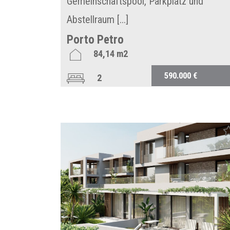
Gemeinschaftspool, Parkplatz und
Abstellraum [...]
Porto Petro
84,14 m2
590.000 €
2
2