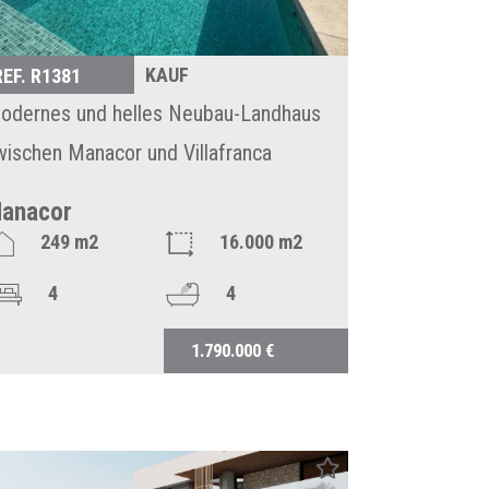
KAUF
REF. R1381
odernes und helles Neubau-Landhaus
wischen Manacor und Villafranca
anacor
249 m2
16.000 m2
4
4
1.790.000 €