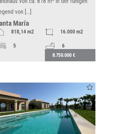
andhaus von ca. 818 m² in der ruhigen
egend von [...]
anta María
818,14 m2
16.000 m2
5
6
8.750.000 €