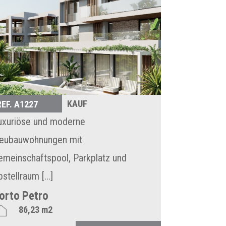
KAUF
REF. A1227
uxuriöse und moderne
eubauwohnungen mit
emeinschaftspool, Parkplatz und
stellraum [...]
orto Petro
86,23 m2