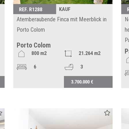
KAUF
REF. R1288
Atemberaubende Finca mit Meerblick in
N
Porto Colom
h
P
Porto Colom
P
800 m2
21.264 m2
6
3
3.700.000 €