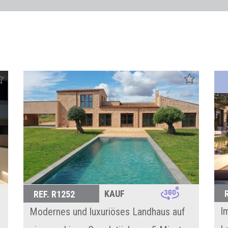
KAUF
REF. R1252
I
Modernes und luxuriöses Landhaus auf