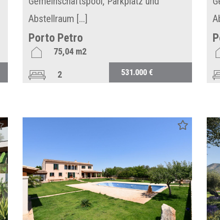
Gemeinschaftspool, Parkplatz und
G
Abstellraum [...]
Ab
Porto Petro
P
75,04 m2
531.000 €
2
2