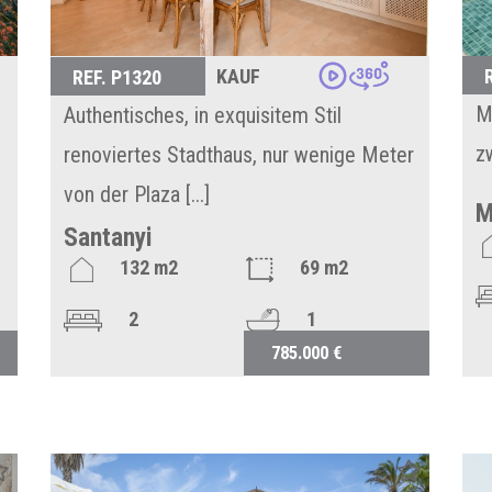
KAUF
REF. P1320
M
Authentisches, in exquisitem Stil
z
renoviertes Stadthaus, nur wenige Meter
von der Plaza [...]
M
Santanyi
132 m2
69 m2
2
1
785.000 €