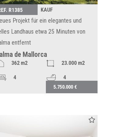
KAUF
REF. R1385
eues Projekt für ein elegantes und
elles Landhaus etwa 25 Minuten von
alma entfernt
alma de Mallorca
362 m2
23.000 m2
4
4
5.750.000 €