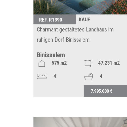
KAUF
REF. R1390
Charmant gestaltetes Landhaus im
ruhigen Dorf Binissalem
Binissalem
575 m2
47.231 m2
4
4
7.995.000 €