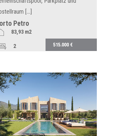
emeinschaftspool, Parkplatz und
stellraum [...]
orto Petro
83,93 m2
515.000 €
2
2