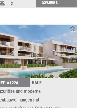
529.000 €
2
2
KAUF
REF. A1226
uxuriöse und moderne
eubauwohnungen mit