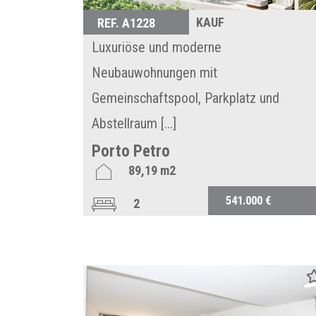
KAUF
REF. A1228
Luxuriöse und moderne
Neubauwohnungen mit
Gemeinschaftspool, Parkplatz und
Abstellraum [...]
Porto Petro
89,19 m2
541.000 €
2
2