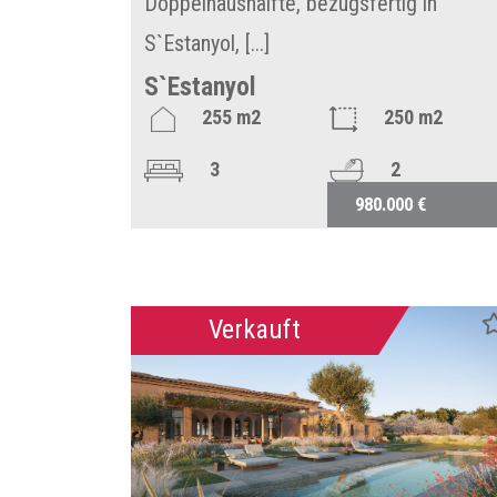
Doppelhaushälfte, bezugsfertig in
S`Estanyol, [...]
S`Estanyol
255 m2
250 m2
3
2
980.000 €
Verkauft