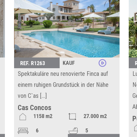
KAUF
REF. R1263
Spektakuläre neu renovierte Finca auf
L
einem ruhigen Grundstück in der Nähe
N
von C`as [...]
G
Ab
Cas Concos
1158 m2
27.000 m2
P
6
5