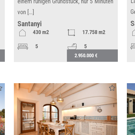
L
einem ruhigen Grundstück, nur 5 Minuten
G
von [...]
S
Santanyi
430 m2
17.758 m2
5
5
2.950.000 €