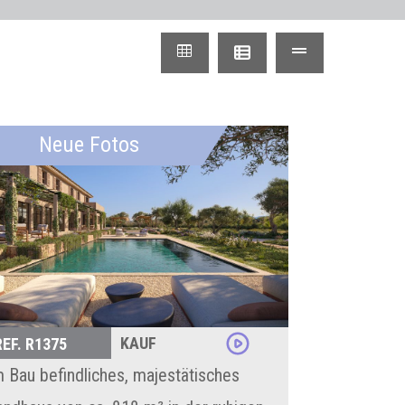
Neue Fotos
KAUF
REF. R1375
m Bau befindliches, majestätisches