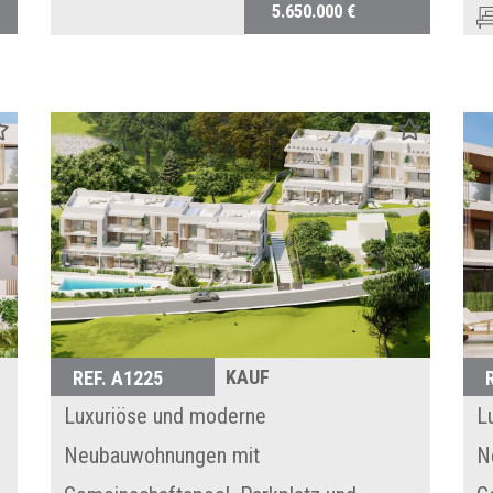
5.650.000 €
KAUF
REF. A1225
Luxuriöse und moderne
L
Neubauwohnungen mit
N