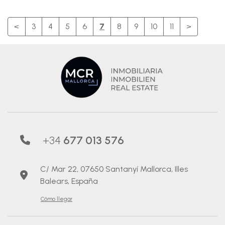
<
3
4
5
6
7
8
9
10
11
>
+34
677 013 576
C/ Mar 22, 07650 Santanyí Mallorca, Illes
Balears, España
Cómo llegar