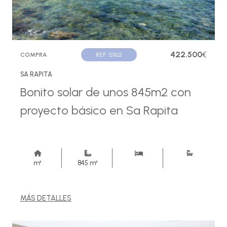
422.500
€
COMPRA
REF. S1162
SA RAPITA
Bonito solar de unos 845m2 con
proyecto básico en Sa Rapita
m²
845 m²
MÁS DETALLES