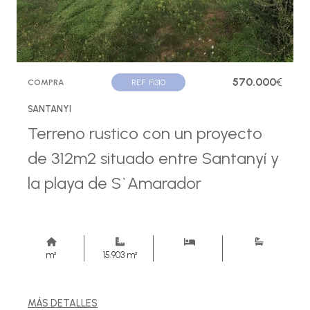
570.000
€
COMPRA
REF. F1310
SANTANYI
Terreno rustico con un proyecto
de 312m2 situado entre Santanyí y
la playa de S`Amarador
m²
15.903 m²
MÁS DETALLES