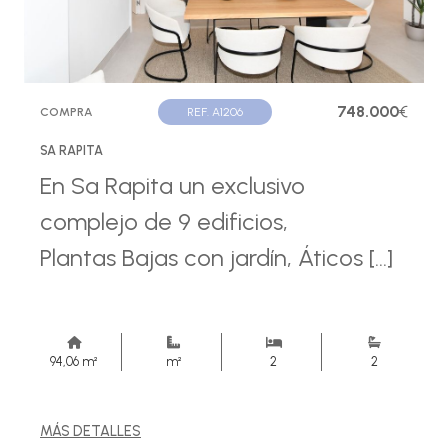
748.000
€
COMPRA
REF. A1206
SA RAPITA
En Sa Rapita un exclusivo
complejo de 9 edificios,
Plantas Bajas con jardín, Áticos [...]
94,06 m²
m²
2
2
MÁS DETALLES