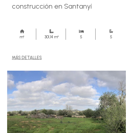
construcción en Santanyí
m²
301,14 m²
5
5
MÁS DETALLES