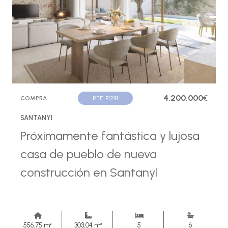
4.200.000
€
COMPRA
REF. P1291
SANTANYI
Próximamente fantástica y lujosa
casa de pueblo de nueva
construcción en Santanyí
556,75 m²
303,04 m²
5
6