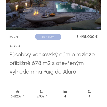
8.495.000 €
KOUPIT
REF. R1374
ALARÓ
Působivý venkovský dům o rozloze
přibližně 678 m2 s otevřeným
výhledem na Puig de Alaró
678,20 m²
15.190 m²
4
4