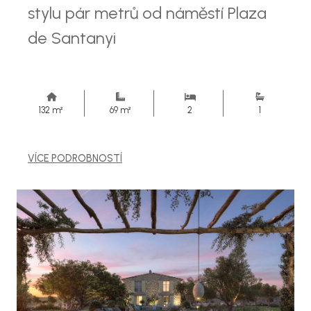
stylu pár metrů od náměstí Plaza
de Santanyi
132 m²
69 m²
2
1
VÍCE PODROBNOSTÍ