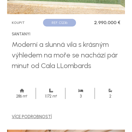
2.990.000 €
KOUPIT
REF. C1236
SANTANYI
Moderní a slunná vila s krásným
výhledem na moře se nachází pár
minut od Cala LLombards
286 m²
1.172 m²
3
2
VÍCE PODROBNOSTÍ