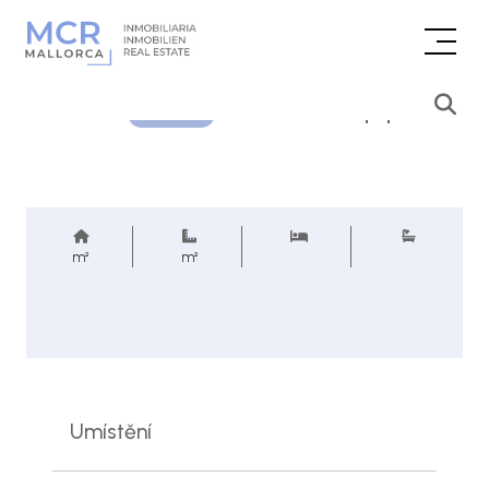
Cenová poptávka
REF.
m²
m²
Umístění