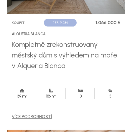
1.066.000 €
KOUPIT
REF. P1284
ALQUERIA BLANCA
Kompletně zrekonstruovaný
městský dům s výhledem na moře
v Alqueria Blanca
169 m²
186 m²
3
3
VÍCE PODROBNOSTÍ