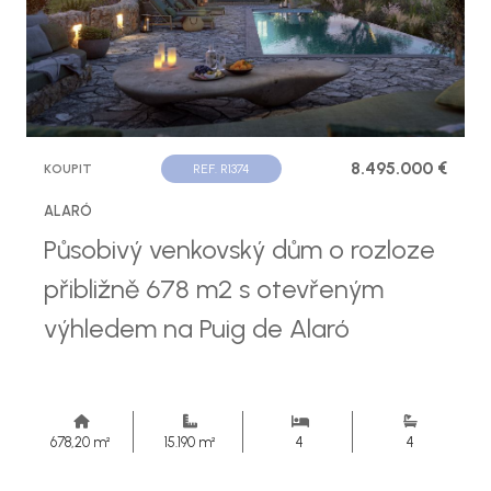
8.495.000 €
KOUPIT
REF. R1374
ALARÓ
Působivý venkovský dům o rozloze
přibližně 678 m2 s otevřeným
výhledem na Puig de Alaró
678,20 m²
15.190 m²
4
4