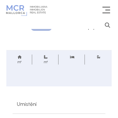
Cenová poptávka
REF.
m²
m²
Umístění