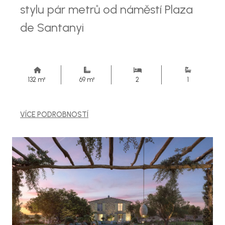
stylu pár metrů od náměstí Plaza
de Santanyi
132 m²
69 m²
2
1
VÍCE PODROBNOSTÍ