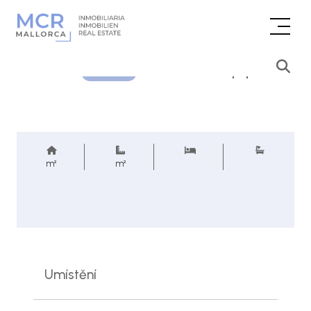
Cenová poptávka
REF.
m²
m²
Umístění