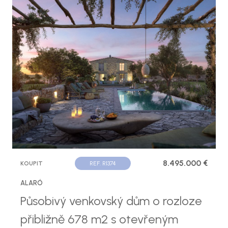
8.495.000 €
KOUPIT
REF. R1374
ALARÓ
Působivý venkovský dům o rozloze
přibližně 678 m2 s otevřeným