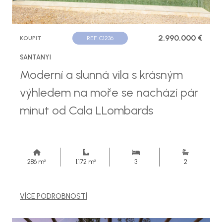
2.990.000 €
KOUPIT
REF. C1236
SANTANYI
Moderní a slunná vila s krásným
výhledem na moře se nachází pár
minut od Cala LLombards
286 m²
1.172 m²
3
2
VÍCE PODROBNOSTÍ