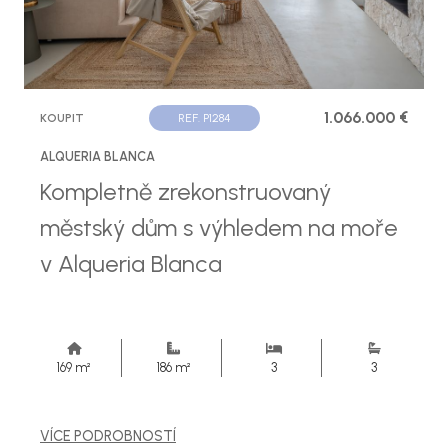
1.066.000 €
KOUPIT
REF. P1284
ALQUERIA BLANCA
Kompletně zrekonstruovaný
městský dům s výhledem na moře
v Alqueria Blanca
169 m²
186 m²
3
3
VÍCE PODROBNOSTÍ