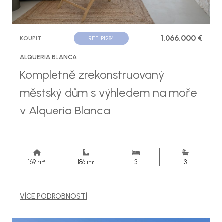
1.066.000 €
KOUPIT
REF. P1284
ALQUERIA BLANCA
Kompletně zrekonstruovaný
městský dům s výhledem na moře
v Alqueria Blanca
169 m²
186 m²
3
3
VÍCE PODROBNOSTÍ