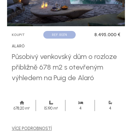
8.495.000 €
KOUPIT
REF. R1374
ALARÓ
Působivý venkovský dům o rozloze
přibližně 678 m2 s otevřeným
výhledem na Puig de Alaró
678,20 m²
15.190 m²
4
4
VÍCE PODROBNOSTÍ