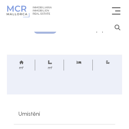
Cenová poptávka
REF.
m²
m²
Umístění