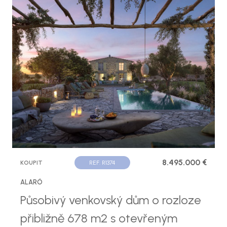
8.495.000 €
KOUPIT
REF. R1374
ALARÓ
Působivý venkovský dům o rozloze
přibližně 678 m2 s otevřeným