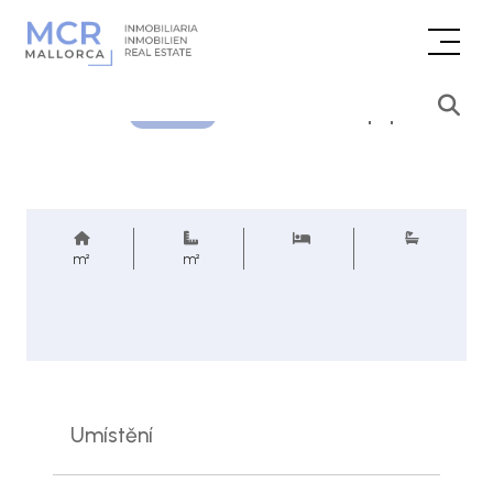
Cenová poptávka
REF.
m²
m²
Umístění