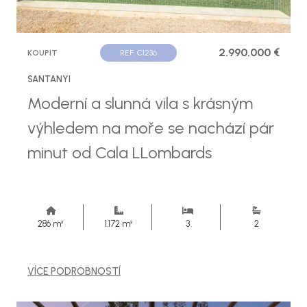
2.990.000 €
KOUPIT
REF. C1236
SANTANYI
Moderní a slunná vila s krásným
výhledem na moře se nachází pár
minut od Cala LLombards
286 m²
1.172 m²
3
2
VÍCE PODROBNOSTÍ