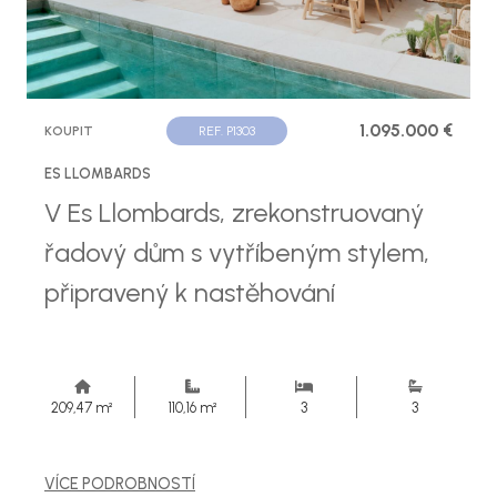
1.095.000 €
KOUPIT
REF. P1303
ES LLOMBARDS
V Es Llombards, zrekonstruovaný
řadový dům s vytříbeným stylem,
připravený k nastěhování
209,47 m²
110,16 m²
3
3
VÍCE PODROBNOSTÍ