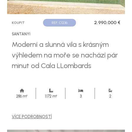
2.990.000 €
KOUPIT
REF. C1236
SANTANYI
Moderní a slunná vila s krásným
výhledem na moře se nachází pár
minut od Cala LLombards
286 m²
1.172 m²
3
2
VÍCE PODROBNOSTÍ