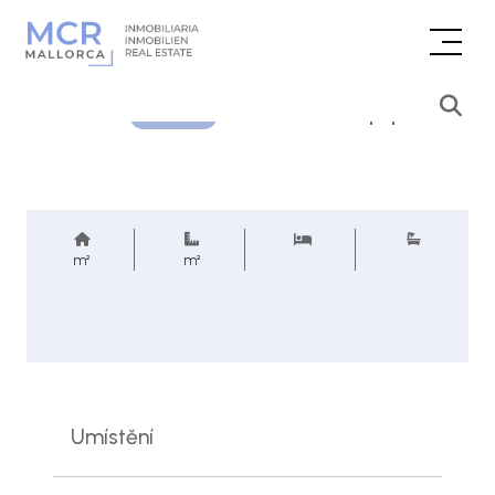
Cenová poptávka
REF.
m²
m²
Umístění