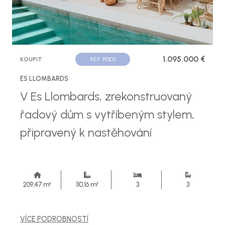
1.095.000 €
KOUPIT
REF. P1303
ES LLOMBARDS
V Es Llombards, zrekonstruovaný
řadový dům s vytříbeným stylem,
připravený k nastěhování
209,47 m²
110,16 m²
3
3
VÍCE PODROBNOSTÍ