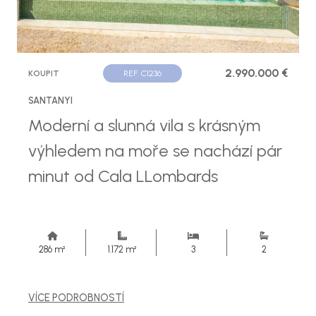
2.990.000 €
KOUPIT
REF. C1236
SANTANYI
Moderní a slunná vila s krásným
výhledem na moře se nachází pár
minut od Cala LLombards
286 m²
1.172 m²
3
2
VÍCE PODROBNOSTÍ