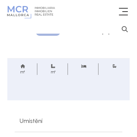
Cenová poptávka
REF.
m²
m²
Umístění