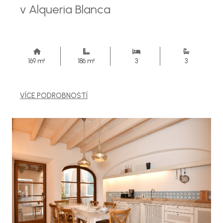
v Alqueria Blanca
169 m²
186 m²
3
3
VÍCE PODROBNOSTÍ