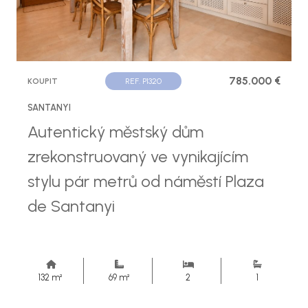
785.000 €
KOUPIT
REF. P1320
SANTANYI
Autentický městský dům
zrekonstruovaný ve vynikajícím
stylu pár metrů od náměstí Plaza
de Santanyi
132 m²
69 m²
2
1