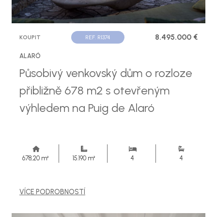
8.495.000 €
KOUPIT
REF. R1374
ALARÓ
Působivý venkovský dům o rozloze
přibližně 678 m2 s otevřeným
výhledem na Puig de Alaró
678,20 m²
15.190 m²
4
4
VÍCE PODROBNOSTÍ