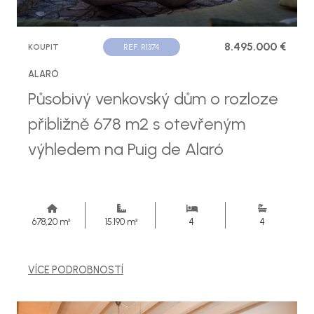
8.495.000 €
KOUPIT
REF. R1374
ALARÓ
Působivý venkovský dům o rozloze
přibližně 678 m2 s otevřeným
výhledem na Puig de Alaró
678,20 m²
15.190 m²
4
4
VÍCE PODROBNOSTÍ