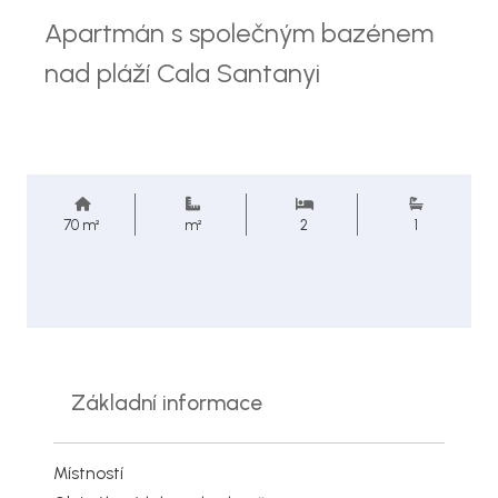
Apartmán s společným bazénem
nad pláží Cala Santanyi
70 m²
m²
2
1
Základní informace
Místností