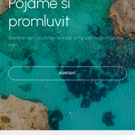
Pojďme si
promluvit
Řekněte nám, co máte na mysli, a my vám to pomůžeme
najít.
KONTAKT