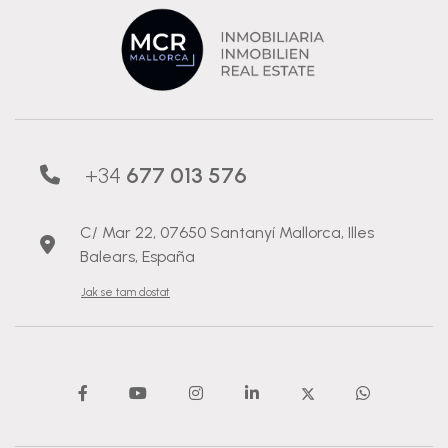
+34
677 013 576
C/ Mar 22, 07650 Santanyí Mallorca, Illes
Balears, España
Jak se tam dostat