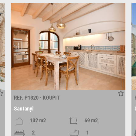
REF. P1320 - KOUPIT
Santanyi
132 m2
69 m2
2
1