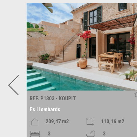
REF. P1303 - KOUPIT
Es Llombards
209,47 m2
110,16 m2
3
3