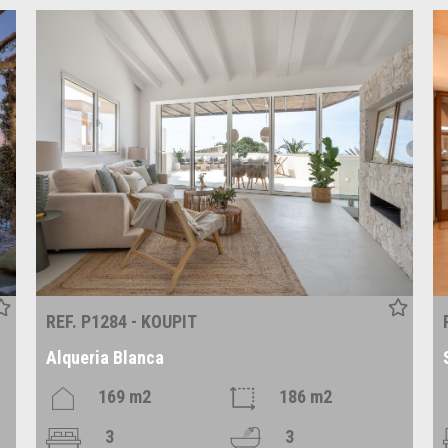
REF. P1284 - KOUPIT
Alqueria Blanca
169 m2
186 m2
3
3