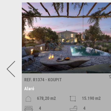
REF. R1374 - KOUPIT
Alaró
2
678,20 m2
15.190 m2
4
4