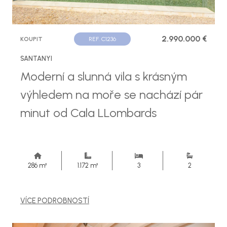
2.990.000 €
KOUPIT
REF. C1236
SANTANYI
Moderní a slunná vila s krásným
výhledem na moře se nachází pár
minut od Cala LLombards
286 m²
1.172 m²
3
2
VÍCE PODROBNOSTÍ