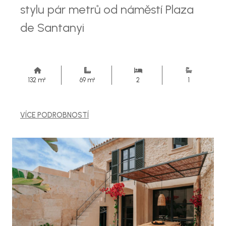
stylu pár metrů od náměstí Plaza
de Santanyi
132 m²
69 m²
2
1
VÍCE PODROBNOSTÍ