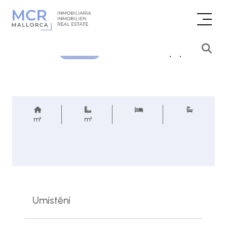
Cenová poptávka
REF.
m²
m²
Umístění