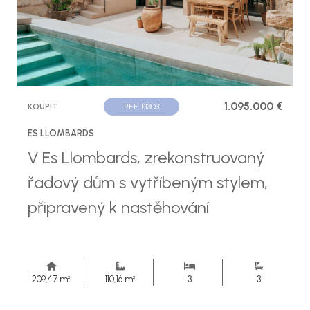
1.095.000 €
KOUPIT
REF. P1303
ES LLOMBARDS
V Es Llombards, zrekonstruovaný
řadový dům s vytříbeným stylem,
připravený k nastěhování
209,47 m²
110,16 m²
3
3