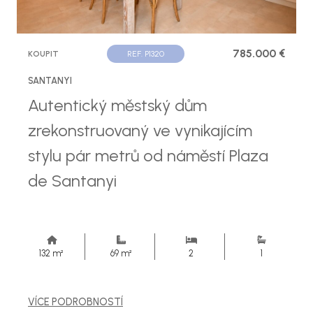
785.000 €
KOUPIT
REF. P1320
SANTANYI
Autentický městský dům
zrekonstruovaný ve vynikajícím
stylu pár metrů od náměstí Plaza
de Santanyi
132 m²
69 m²
2
1
VÍCE PODROBNOSTÍ