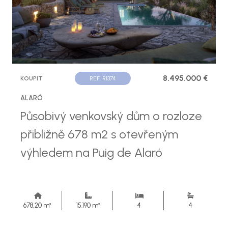
8.495.000 €
KOUPIT
REF. R1374
ALARÓ
Působivý venkovský dům o rozloze
přibližně 678 m2 s otevřeným
výhledem na Puig de Alaró
678,20 m²
15.190 m²
4
4