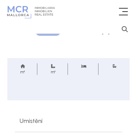
Cenová poptávka
REF.
m²
m²
Umístění