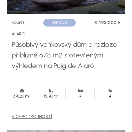
8.495.000 €
KOUPIT
REF. R1374
ALARÓ
Působivý venkovský dům o rozloze
přibližně 678 m2 s otevřeným
výhledem na Puig de Alaró
678,20 m²
15.190 m²
4
4
VÍCE PODROBNOSTÍ