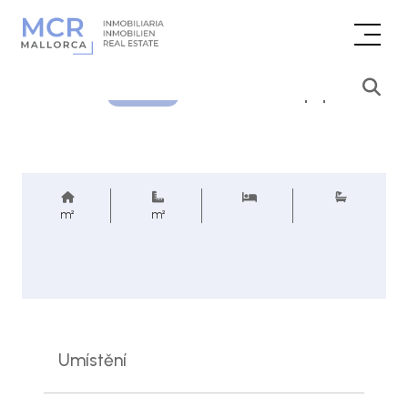
Cenová poptávka
REF.
m²
m²
Umístění