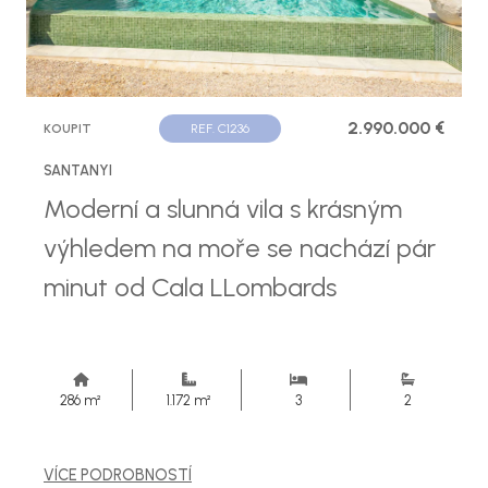
2.990.000 €
KOUPIT
REF. C1236
SANTANYI
Moderní a slunná vila s krásným
výhledem na moře se nachází pár
minut od Cala LLombards
286 m²
1.172 m²
3
2
VÍCE PODROBNOSTÍ