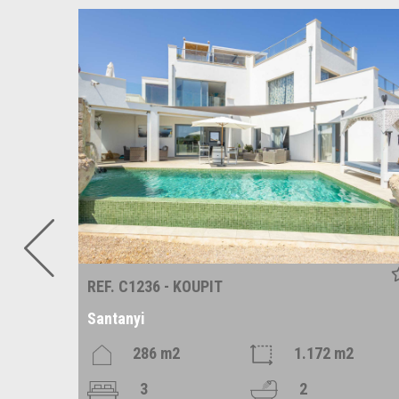
REF. C1236 - KOUPIT
Santanyi
286 m2
1.172 m2
3
2