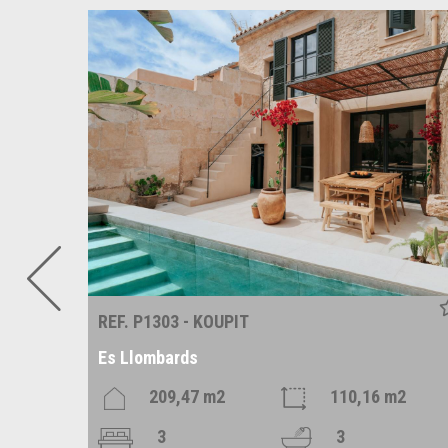
REF. P1303 - KOUPIT
Es Llombards
209,47 m2
110,16 m2
3
3