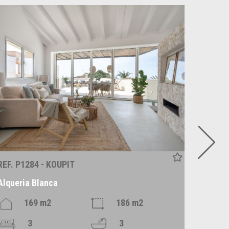
REF. P1284 - KOUPIT
REF. C1
Alqueria Blanca
Santan
169 m2
186 m2
3
3