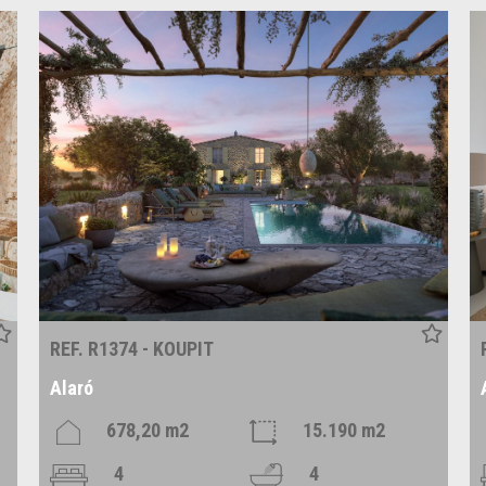
REF. R1374 - KOUPIT
Alaró
678,20 m2
15.190 m2
4
4