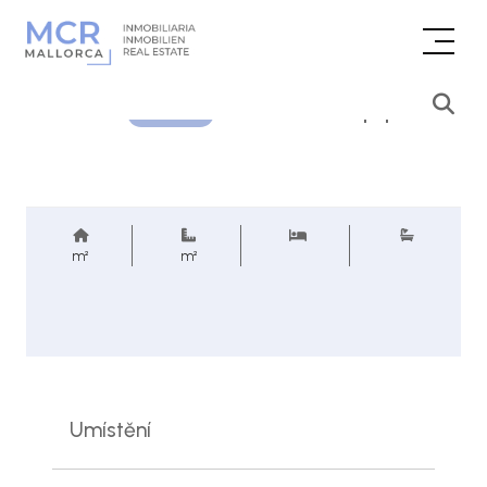
Cenová poptávka
REF.
m²
m²
Umístění