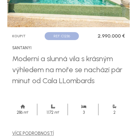
2.990.000 €
KOUPIT
REF. C1236
SANTANYI
Moderní a slunná vila s krásným
výhledem na moře se nachází pár
minut od Cala LLombards
286 m²
1.172 m²
3
2
VÍCE PODROBNOSTÍ