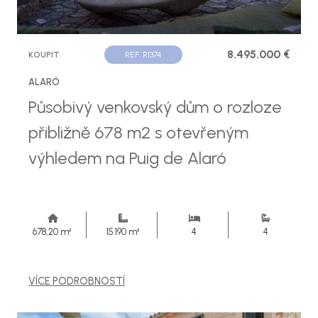
8.495.000 €
KOUPIT
REF. R1374
ALARÓ
Působivý venkovský dům o rozloze
přibližně 678 m2 s otevřeným
výhledem na Puig de Alaró
678,20 m²
15.190 m²
4
4
VÍCE PODROBNOSTÍ