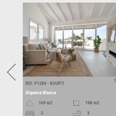
REF. P1284 - KOUPIT
Alqueria Blanca
m2
169 m2
186 m2
3
3