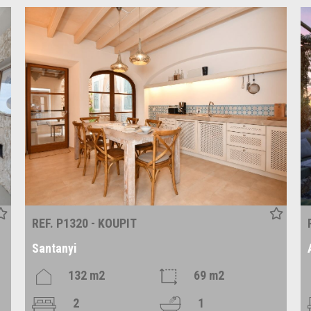
REF. P1320 - KOUPIT
Santanyi
132 m2
69 m2
2
1