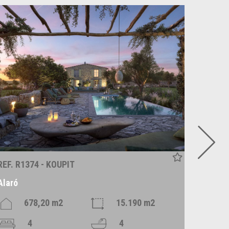
REF. R1374 - KOUPIT
REF. C1
Alaró
Santan
678,20 m2
15.190 m2
4
4