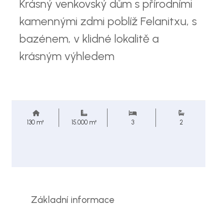
Krásný venkovský dům s přírodními
kamennými zdmi poblíž Felanitxu, s
bazénem, v klidné lokalitě a
krásným výhledem
130 m²
15.000 m²
3
2
Základní informace