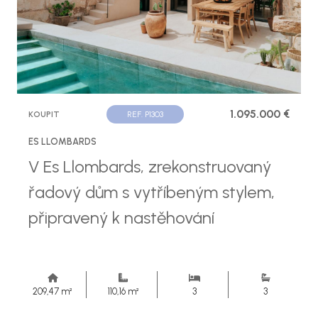
1.095.000 €
KOUPIT
REF. P1303
ES LLOMBARDS
V Es Llombards, zrekonstruovaný
řadový dům s vytříbeným stylem,
připravený k nastěhování
209,47 m²
110,16 m²
3
3