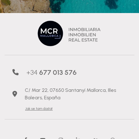
+34
677 013 576
C/ Mar 22, 07650 Santanyí Mallorca, Illes
Balears, España
Jak se tam dostat