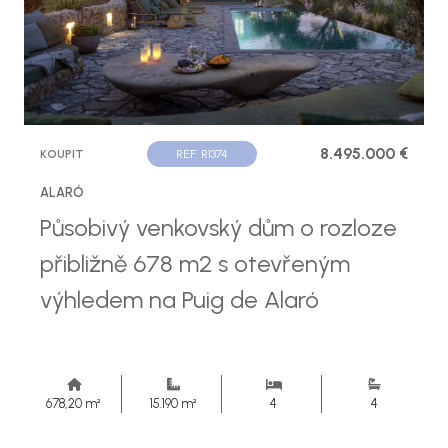
8.495.000 €
KOUPIT
REF. R1374
ALARÓ
Působivý venkovský dům o rozloze
přibližně 678 m2 s otevřeným
výhledem na Puig de Alaró
678,20 m²
15.190 m²
4
4