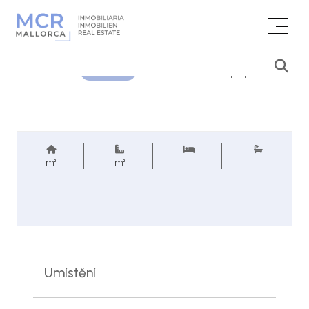
Cenová poptávka
REF.
m²
m²
Umístění