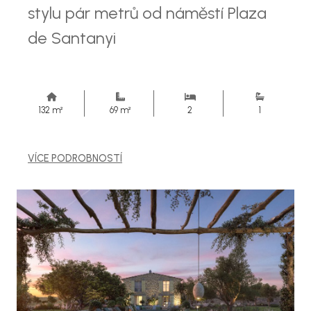
stylu pár metrů od náměstí Plaza
de Santanyi
132 m²
69 m²
2
1
VÍCE PODROBNOSTÍ