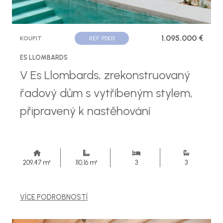
1.095.000 €
KOUPIT
REF. P1303
ES LLOMBARDS
V Es Llombards, zrekonstruovaný
řadový dům s vytříbeným stylem,
připravený k nastěhování
209,47 m²
110,16 m²
3
3
VÍCE PODROBNOSTÍ