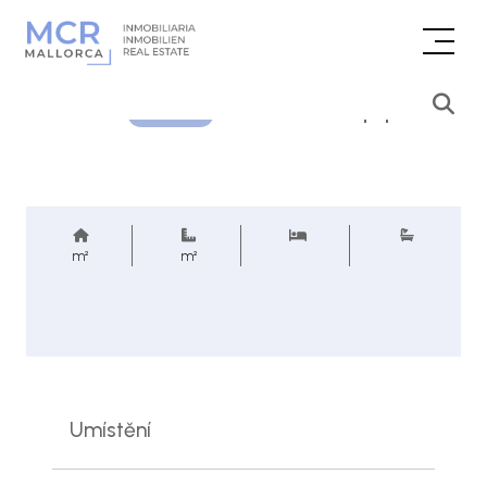
Cenová poptávka
REF.
m²
m²
Umístění