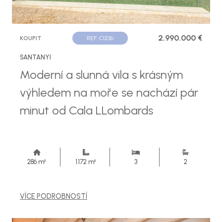
2.990.000 €
KOUPIT
REF. C1236
SANTANYI
Moderní a slunná vila s krásným
výhledem na moře se nachází pár
minut od Cala LLombards
286 m²
1.172 m²
3
2
VÍCE PODROBNOSTÍ