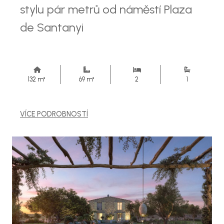
stylu pár metrů od náměstí Plaza
de Santanyi
132 m²
69 m²
2
1
VÍCE PODROBNOSTÍ