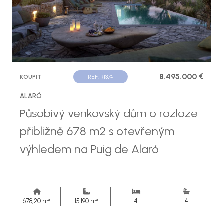
8.495.000 €
KOUPIT
REF. R1374
ALARÓ
Působivý venkovský dům o rozloze
přibližně 678 m2 s otevřeným
výhledem na Puig de Alaró
678,20 m²
15.190 m²
4
4