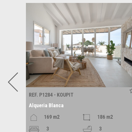
REF. P1284 - KOUPIT
Alqueria Blanca
169 m2
186 m2
3
3