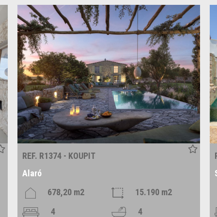
REF. R1374 - KOUPIT
Alaró
678,20 m2
15.190 m2
4
4