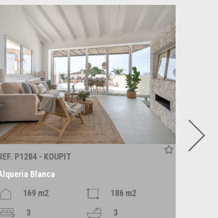
REF. P1284 - KOUPIT
REF. C1
Alqueria Blanca
Santan
169 m2
186 m2
3
3