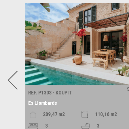
REF. P1303 - KOUPIT
Es Llombards
209,47 m2
110,16 m2
3
3