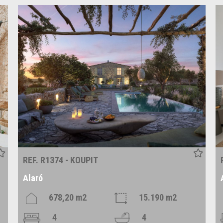
REF. R1374 - KOUPIT
Alaró
678,20 m2
15.190 m2
4
4