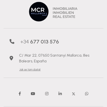
+34
677 013 576
C/ Mar 22, 07650 Santanyí Mallorca, Illes
Balears, España
Jak se tam dostat