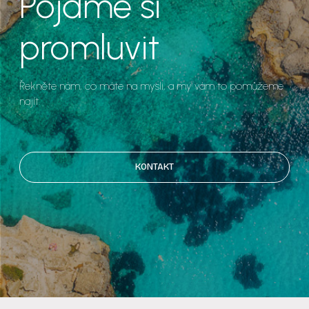
Pojďme si
promluvit
Řekněte nám, co máte na mysli, a my vám to pomůžeme
najít.
KONTAKT