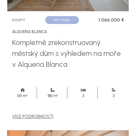
1.066.000 €
KOUPIT
REF. P1284
ALQUERIA BLANCA
Kompletně zrekonstruovaný
městský dům s výhledem na moře
v Alqueria Blanca
169 m²
186 m²
3
3
VÍCE PODROBNOSTÍ