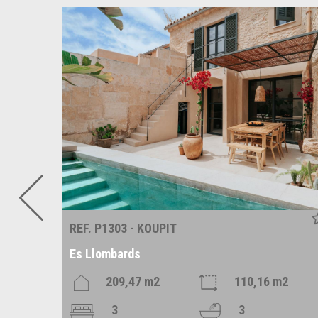
REF. P1303 - KOUPIT
Es Llombards
m2
209,47 m2
110,16 m2
3
3