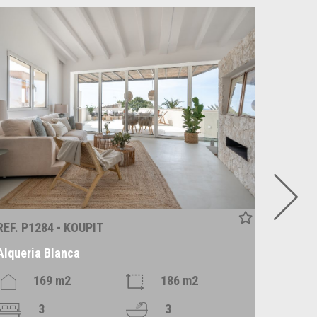
REF. P1284 - KOUPIT
REF. P1
Alqueria Blanca
Santan
169 m2
186 m2
3
3