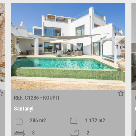
REF. C1236 - KOUPIT
Santanyi
286 m2
1.172 m2
3
2