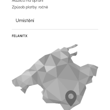
Mazlíčci na optání
Způsob platby: ročně
Umístění
FELANITX