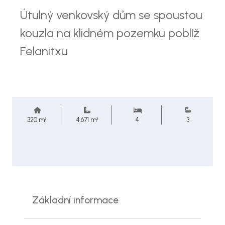
Útulný venkovský dům se spoustou
kouzla na klidném pozemku poblíž
Felanitxu
320 m²
4.671 m²
4
3
Základní informace