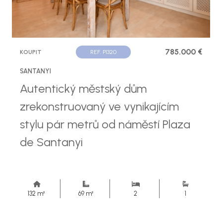
785.000 €
KOUPIT
REF. P1320
SANTANYI
Autentický městský dům
zrekonstruovaný ve vynikajícím
stylu pár metrů od náměstí Plaza
de Santanyi
132 m²
69 m²
2
1