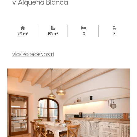
v Alqueria Blanca
169 m²
186 m²
3
3
VÍCE PODROBNOSTÍ