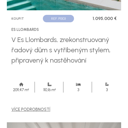
1.095.000 €
KOUPIT
REF. P1303
ES LLOMBARDS
V Es Llombards, zrekonstruovaný
řadový dům s vytříbeným stylem,
připravený k nastěhování
209,47 m²
110,16 m²
3
3
VÍCE PODROBNOSTÍ