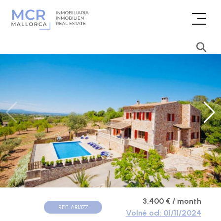
3.400 € / month
REF. AR1377
Volné od: 01/11/2024