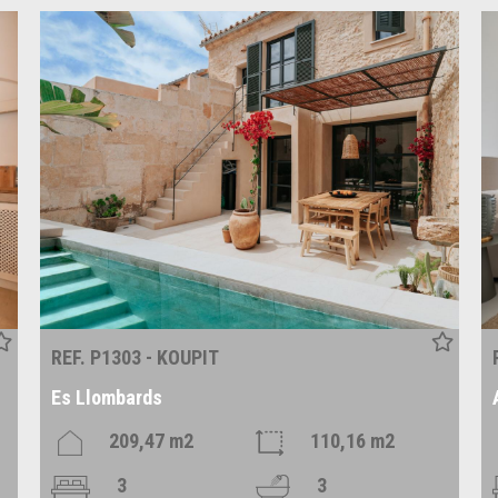
REF. P1303 - KOUPIT
Es Llombards
209,47 m2
110,16 m2
3
3