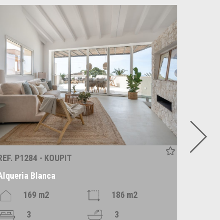
REF. P1284 - KOUPIT
REF. C1
Alqueria Blanca
Santan
169 m2
186 m2
3
3