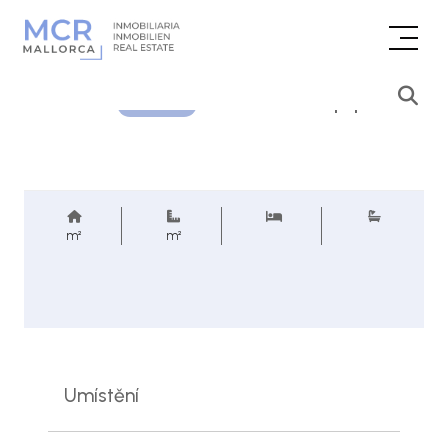
Cenová poptávka
REF.
m²
m²
Umístění