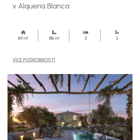
v Alqueria Blanca
169 m²
186 m²
3
3
VÍCE PODROBNOSTÍ