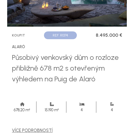
8.495.000 €
KOUPIT
REF. R1374
ALARÓ
Působivý venkovský dům o rozloze
přibližně 678 m2 s otevřeným
výhledem na Puig de Alaró
678,20 m²
15.190 m²
4
4
VÍCE PODROBNOSTÍ