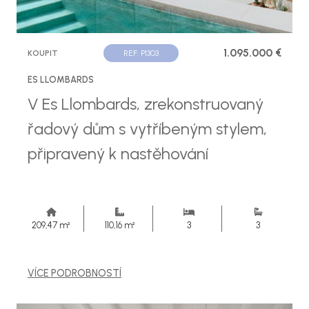
1.095.000 €
KOUPIT
REF. P1303
ES LLOMBARDS
V Es Llombards, zrekonstruovaný
řadový dům s vytříbeným stylem,
připravený k nastěhování
209,47 m²
110,16 m²
3
3
VÍCE PODROBNOSTÍ