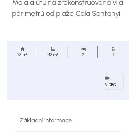
Malá a útulná zrekonstruovaná vila
pár metrů od pláže Cala Santanyi
75 m²
148 m²
2
1
VIDEO
Základní informace