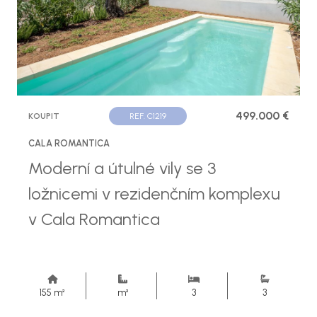
499.000 €
KOUPIT
REF. C1219
CALA ROMANTICA
Moderní a útulné vily se 3
ložnicemi v rezidenčním komplexu
v Cala Romantica
155 m²
m²
3
3