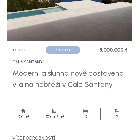
8.000.000 €
KOUPIT
REF. C1238
CALA SANTANYI
Moderní a slunná nově postavená
vila na nábřeží v Cala Santanyi
400 m²
1.000m2 m²
3
2
VÍCE PODROBNOSTÍ