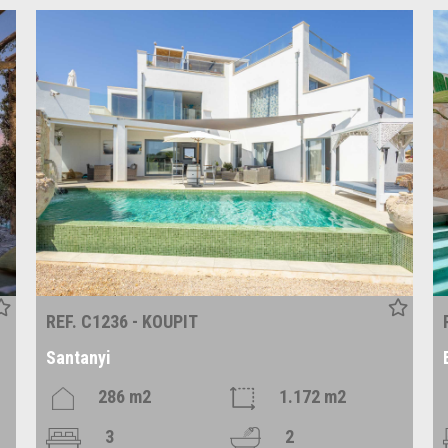
REF. C1236 - KOUPIT
Santanyi
286 m2
1.172 m2
3
2