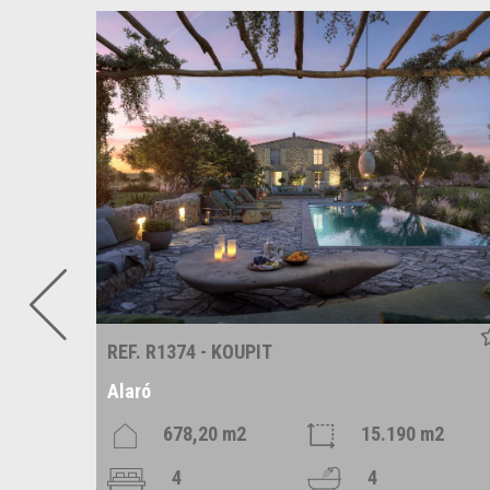
REF. R1374 - KOUPIT
Alaró
678,20 m2
15.190 m2
4
4