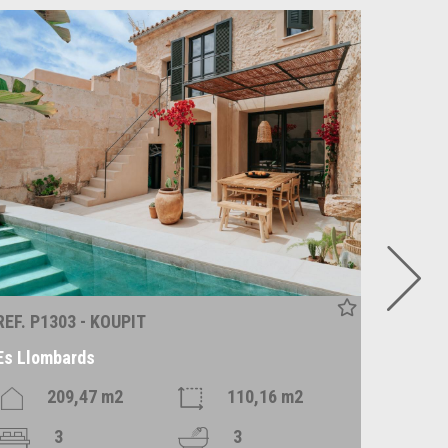
REF. P1303 - KOUPIT
REF. P1
Es Llombards
Alqueri
209,47 m2
110,16 m2
3
3