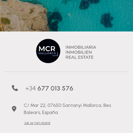
+34
677 013 576
C/ Mar 22, 07650 Santanyí Mallorca, Illes
Balears, España
Jak se tam dostat