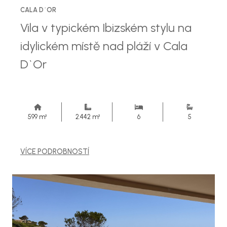
CALA D´OR
Vila v typickém Ibizském stylu na
idylickém místě nad pláží v Cala
D`Or
599 m²
2.442 m²
6
5
VÍCE PODROBNOSTÍ