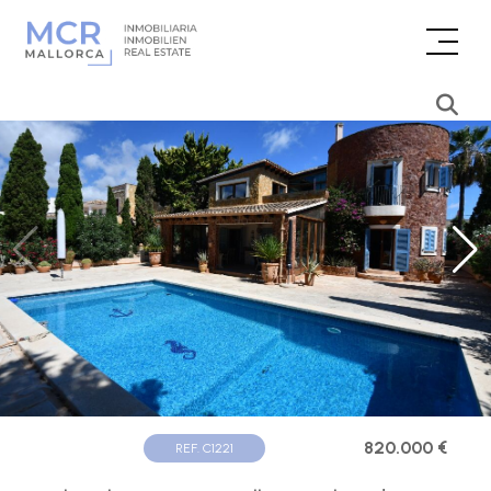
820.000 €
REF. C1221