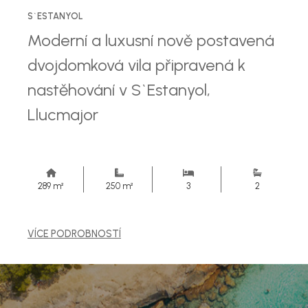
S`ESTANYOL
Moderní a luxusní nově postavená
dvojdomková vila připravená k
nastěhování v S`Estanyol,
Llucmajor
289 m²
250 m²
3
2
VÍCE PODROBNOSTÍ