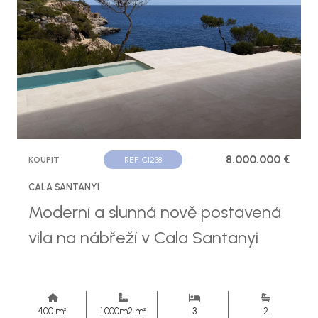
8.000.000 €
KOUPIT
REF. C1238
CALA SANTANYI
Moderní a slunná nově postavená
vila na nábřeží v Cala Santanyi
400 m²
1.000m2 m²
3
2