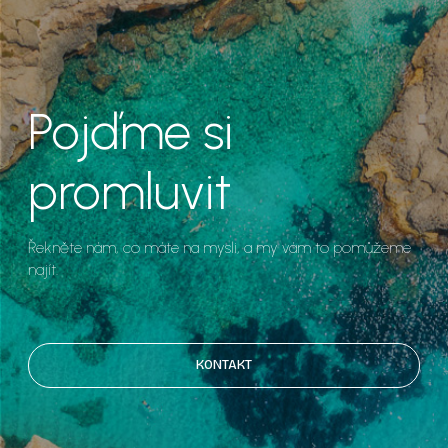
Pojďme si
promluvit
Řekněte nám, co máte na mysli, a my vám to pomůžeme
najít.
KONTAKT