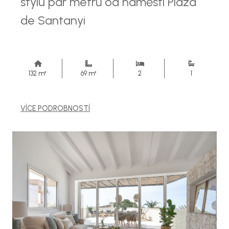
stylu pár metrů od náměstí Plaza
de Santanyi
132 m²
69 m²
2
1
VÍCE PODROBNOSTÍ