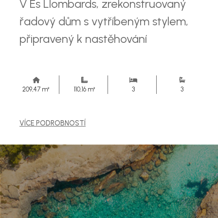
V Es Llombards, zrekonstruovaný
řadový dům s vytříbeným stylem,
připravený k nastěhování
209,47 m²
110,16 m²
3
3
VÍCE PODROBNOSTÍ