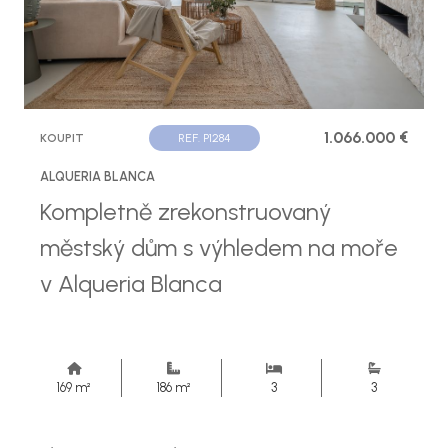
1.066.000 €
KOUPIT
REF. P1284
ALQUERIA BLANCA
Kompletně zrekonstruovaný
městský dům s výhledem na moře
v Alqueria Blanca
169 m²
186 m²
3
3