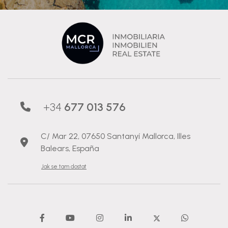
+34
677 013 576
C/ Mar 22, 07650 Santanyí Mallorca, Illes
Balears, España
Jak se tam dostat