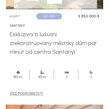
3.950.000 €
KOUPIT
REF. P1317
SANTANYI
Exkluzivní a luxusní
zrekonstruovaný městský dům pár
minut od centra Santanyi
393 m²
313 m²
3
3
VÍCE PODROBNOSTÍ