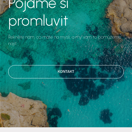
Pojďme si
promluvit
Řekněte nám, co máte na mysli, a my vám to pomůžeme
najít.
KONTAKT