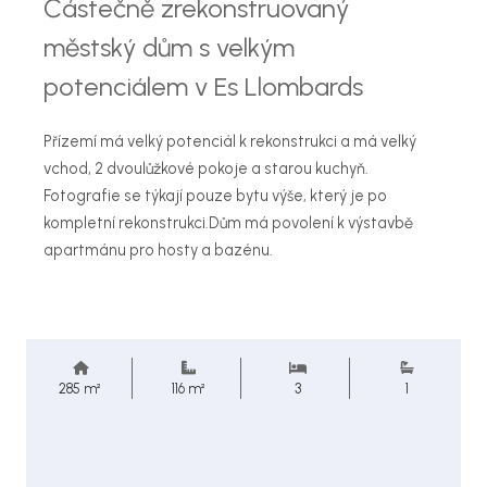
Částečně zrekonstruovaný
městský dům s velkým
potenciálem v Es Llombards
Přízemí má velký potenciál k rekonstrukci a má velký
vchod, 2 dvoulůžkové pokoje a starou kuchyň.
Fotografie se týkají pouze bytu výše, který je po
kompletní rekonstrukci.Dům má povolení k výstavbě
apartmánu pro hosty a bazénu.
285 m²
116 m²
3
1