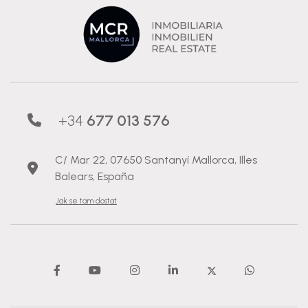
+34
677 013 576
C/ Mar 22, 07650 Santanyí Mallorca, Illes
Balears, España
Jak se tam dostat