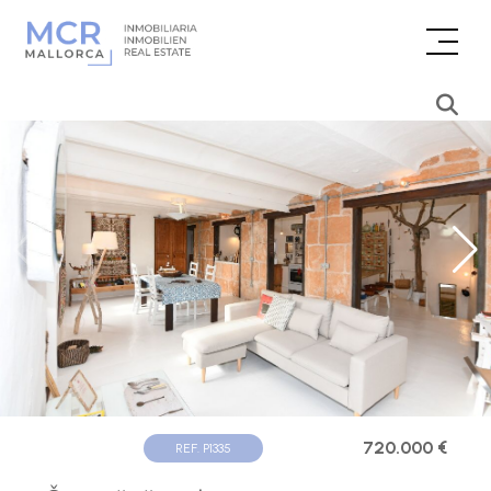
720.000 €
REF. P1335