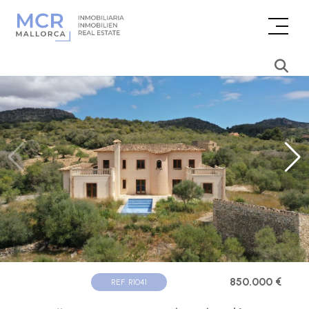
850.000 €
REF. R1041