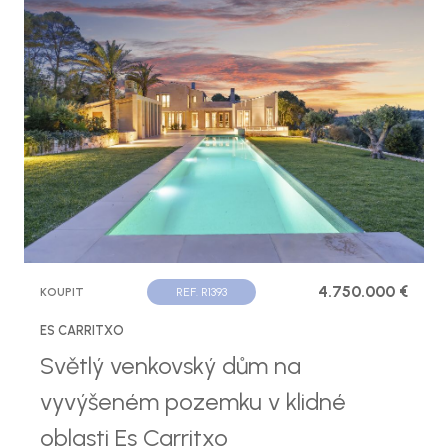
4.750.000 €
KOUPIT
REF. R1393
ES CARRITXO
Světlý venkovský dům na
vyvýšeném pozemku v klidné
oblasti Es Carritxo