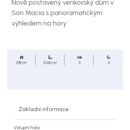
Nově postavený venkovský dům v
Son Macia s panoramatickým
výhledem na hory
298 m²
11.560 m²
3
3
Základní informace
Vstupní hala