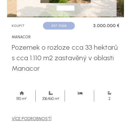
3.000.000 €
KOUPIT
REF. R1368
MANACOR
Pozemek o rozloze cca 33 hektarů
s cca 1.110 m2 zastavěný v oblasti
Manacor
1110 m²
336.460 m²
2
VÍCE PODROBNOSTÍ