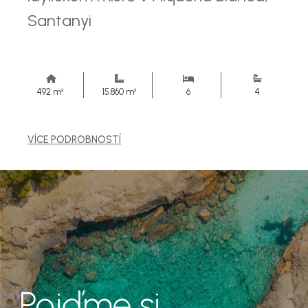
Santanyi
492 m²
15.860 m²
6
4
VÍCE PODROBNOSTÍ
Pojďme si