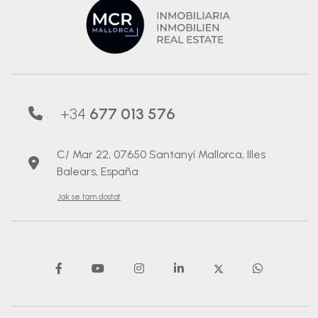
+34
677 013 576
C/ Mar 22, 07650 Santanyí Mallorca, Illes
Balears, España
Jak se tam dostat