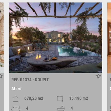
REF. R1374 - KOUPIT
Alaró
678,20 m2
15.190 m2
4
4