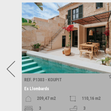
REF. P1303 - KOUPIT
Es Llombards
209,47 m2
110,16 m2
3
3