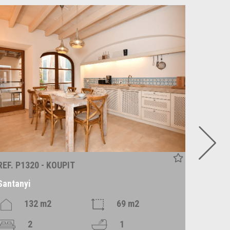
REF. P1320 - KOUPIT
REF. C1
Santanyi
Santan
132 m2
69 m2
2
1