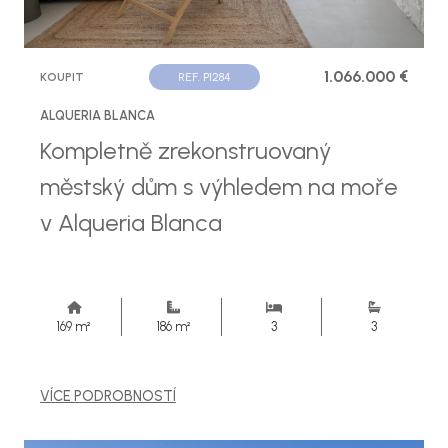
1.066.000 €
KOUPIT
REF. P1284
ALQUERIA BLANCA
Kompletně zrekonstruovaný
městský dům s výhledem na moře
v Alqueria Blanca
169 m²
186 m²
3
3
VÍCE PODROBNOSTÍ