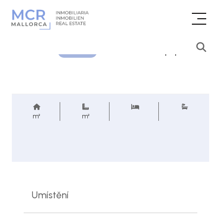
Cenová poptávka
REF.
m²
m²
Umístění