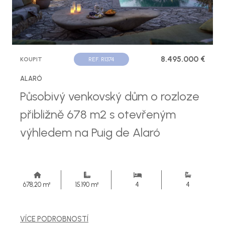
8.495.000 €
KOUPIT
REF. R1374
ALARÓ
Působivý venkovský dům o rozloze
přibližně 678 m2 s otevřeným
výhledem na Puig de Alaró
678,20 m²
15.190 m²
4
4
VÍCE PODROBNOSTÍ