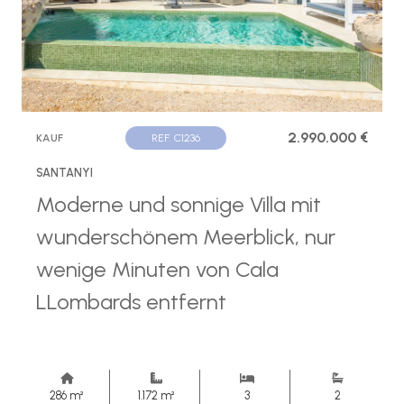
2.990.000 €
KAUF
REF. C1236
SANTANYI
Moderne und sonnige Villa mit
wunderschönem Meerblick, nur
wenige Minuten von Cala
LLombards entfernt
286 m²
1.172 m²
3
2