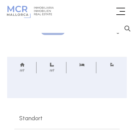
Preisanfrage
REF.
m²
m²
Standort