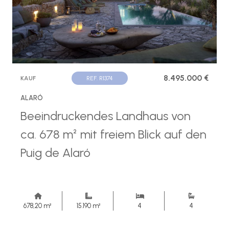
8.495.000 €
KAUF
REF. R1374
ALARÓ
Beeindruckendes Landhaus von
ca. 678 m² mit freiem Blick auf den
Puig de Alaró
678,20 m²
15.190 m²
4
4