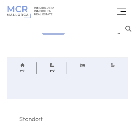
Preisanfrage
REF.
m²
m²
Standort