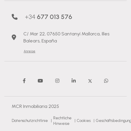
+34
677 013 576
C/ Mar 22, 07650 Santanyí Mallorca, Illes
Balears, España
Anreise
MCR Inmobiliaria 2025
Rechtliche
Datenschutzrichtlinie
|
|
Cookies
|
Geschäftsbedingun
Hinweise