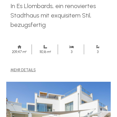
In Es Llombards, ein renoviertes
Stadthaus mit exquisitem Stil,
bezugsfertig
209,47 m²
110,16 m²
3
3
MEHR DETAILS