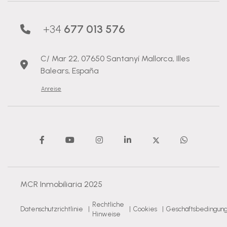
+34
677 013 576
C/ Mar 22, 07650 Santanyí Mallorca, Illes
Balears, España
Anreise
MCR Inmobiliaria 2025
Rechtliche
Datenschutzrichtlinie
|
|
Cookies
|
Geschäftsbedingun
Hinweise