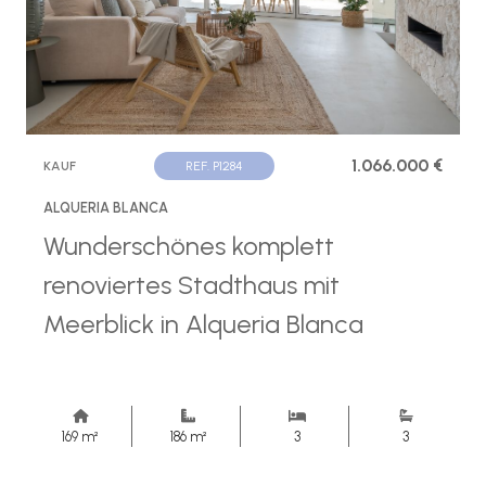
1.066.000 €
KAUF
REF. P1284
ALQUERIA BLANCA
Wunderschönes komplett
renoviertes Stadthaus mit
Meerblick in Alqueria Blanca
169 m²
186 m²
3
3