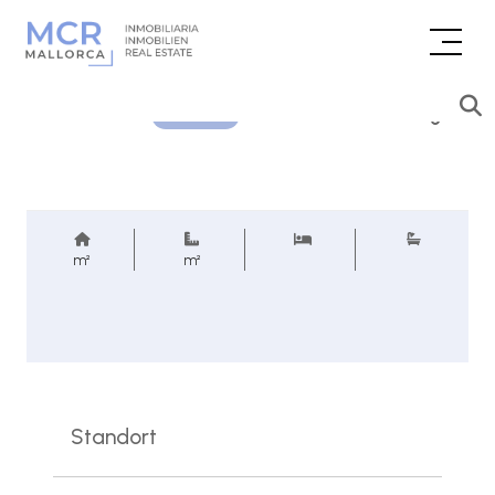
Preisanfrage
REF.
m²
m²
Standort