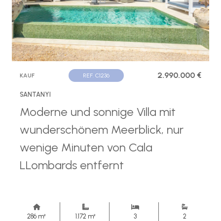
2.990.000 €
KAUF
REF. C1236
SANTANYI
Moderne und sonnige Villa mit
wunderschönem Meerblick, nur
wenige Minuten von Cala
LLombards entfernt
286 m²
1.172 m²
3
2