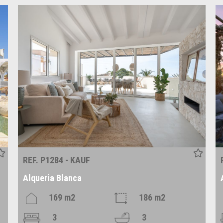
REF. P1284 - KAUF
Alqueria Blanca
169 m2
186 m2
3
3