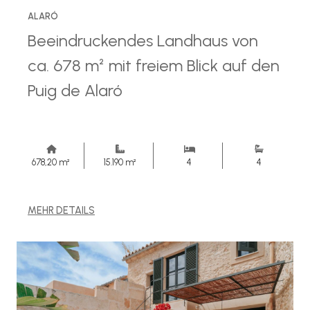
ALARÓ
Beeindruckendes Landhaus von
ca. 678 m² mit freiem Blick auf den
Puig de Alaró
678,20 m²
15.190 m²
4
4
MEHR DETAILS