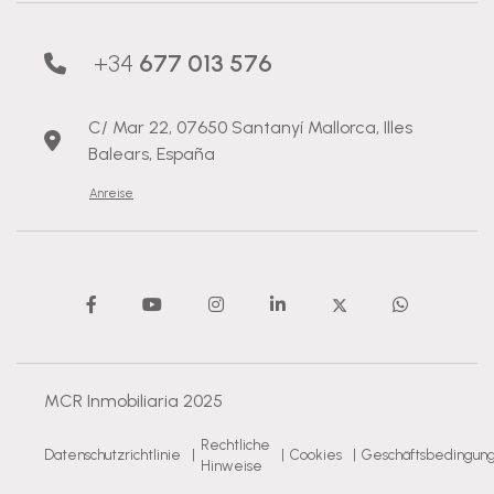
+34
677 013 576
C/ Mar 22, 07650 Santanyí Mallorca, Illes
Balears, España
Anreise
MCR Inmobiliaria 2025
Rechtliche
Datenschutzrichtlinie
|
|
Cookies
|
Geschäftsbedingun
Hinweise