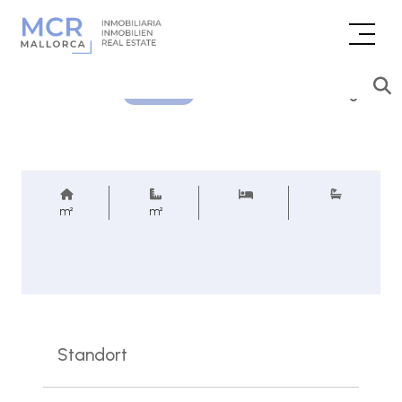
Preisanfrage
REF.
m²
m²
Standort