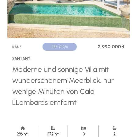
2.990.000 €
KAUF
REF. C1236
SANTANYI
Moderne und sonnige Villa mit
wunderschönem Meerblick, nur
wenige Minuten von Cala
LLombards entfernt
286 m²
1.172 m²
3
2