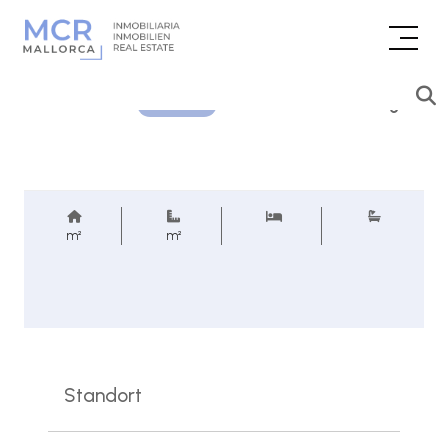
Preisanfrage
REF.
m²
m²
Standort