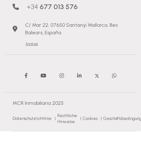
+34
677 013 576
C/ Mar 22, 07650 Santanyí Mallorca, Illes
Balears, España
Anreise
MCR Inmobiliaria 2025
Rechtliche
Datenschutzrichtlinie
|
|
Cookies
|
Geschäftsbedingun
Hinweise