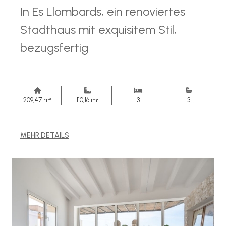
In Es Llombards, ein renoviertes
Stadthaus mit exquisitem Stil,
bezugsfertig
209,47 m²
110,16 m²
3
3
MEHR DETAILS