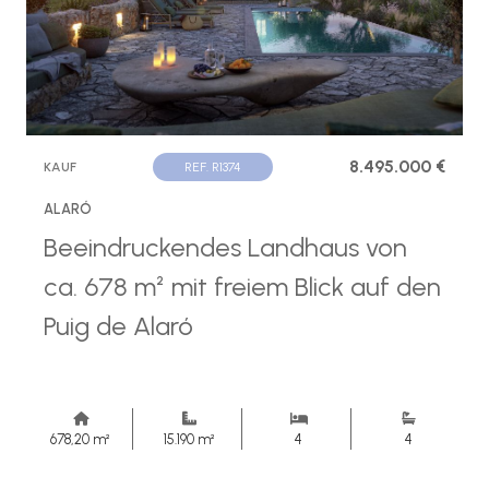
8.495.000 €
KAUF
REF. R1374
ALARÓ
Beeindruckendes Landhaus von
ca. 678 m² mit freiem Blick auf den
Puig de Alaró
678,20 m²
15.190 m²
4
4