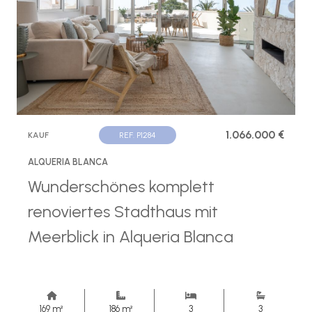
1.066.000 €
KAUF
REF. P1284
ALQUERIA BLANCA
Wunderschönes komplett
renoviertes Stadthaus mit
Meerblick in Alqueria Blanca
169 m²
186 m²
3
3