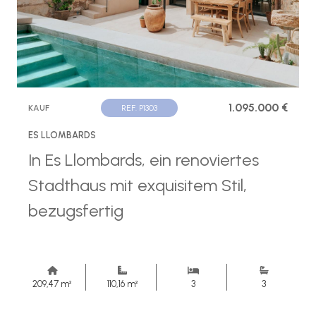
1.095.000 €
KAUF
REF. P1303
ES LLOMBARDS
In Es Llombards, ein renoviertes
Stadthaus mit exquisitem Stil,
bezugsfertig
209,47 m²
110,16 m²
3
3