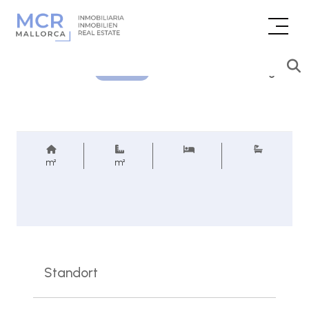
Preisanfrage
REF.
m²
m²
Standort