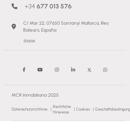
+34
677 013 576
C/ Mar 22, 07650 Santanyí Mallorca, Illes
Balears, España
Anreise
MCR Inmobiliaria 2025
Rechtliche
Datenschutzrichtlinie
|
|
Cookies
|
Geschäftsbedingun
Hinweise