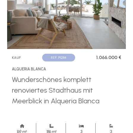
1.066.000 €
KAUF
REF. P1284
ALQUERIA BLANCA
Wunderschönes komplett
renoviertes Stadthaus mit
Meerblick in Alqueria Blanca
169 m²
186 m²
3
3