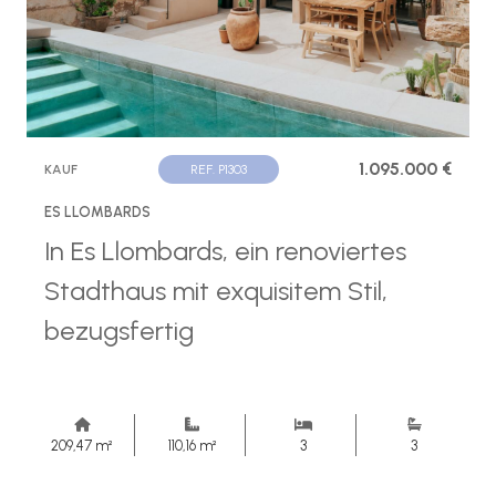
1.095.000 €
KAUF
REF. P1303
ES LLOMBARDS
In Es Llombards, ein renoviertes
Stadthaus mit exquisitem Stil,
bezugsfertig
209,47 m²
110,16 m²
3
3