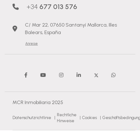
+34
677 013 576
C/ Mar 22, 07650 Santanyí Mallorca, Illes
Balears, España
Anreise
MCR Inmobiliaria 2025
Rechtliche
Datenschutzrichtlinie
|
|
Cookies
|
Geschäftsbedingun
Hinweise