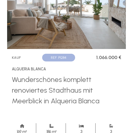
1.066.000 €
KAUF
REF. P1284
ALQUERIA BLANCA
Wunderschönes komplett
renoviertes Stadthaus mit
Meerblick in Alqueria Blanca
169 m²
186 m²
3
3