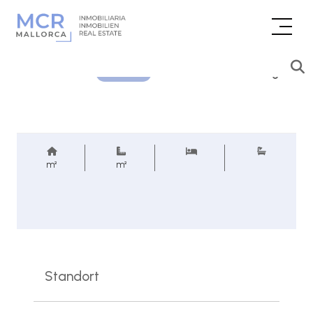
Preisanfrage
REF.
m²
m²
Standort