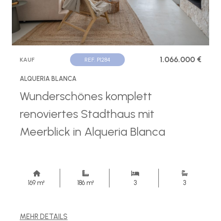
1.066.000 €
KAUF
REF. P1284
ALQUERIA BLANCA
Wunderschönes komplett
renoviertes Stadthaus mit
Meerblick in Alqueria Blanca
169 m²
186 m²
3
3
MEHR DETAILS