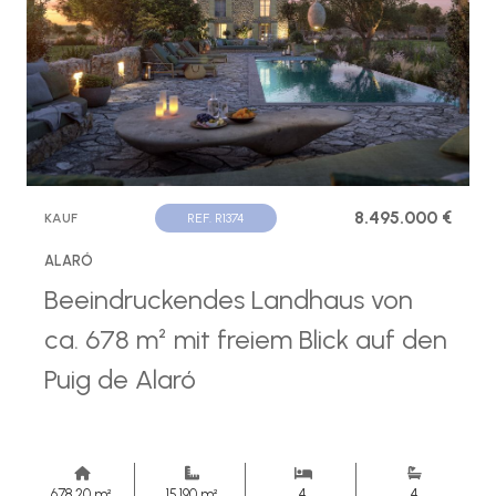
8.495.000 €
KAUF
REF. R1374
ALARÓ
Beeindruckendes Landhaus von
ca. 678 m² mit freiem Blick auf den
Puig de Alaró
678,20 m²
15.190 m²
4
4