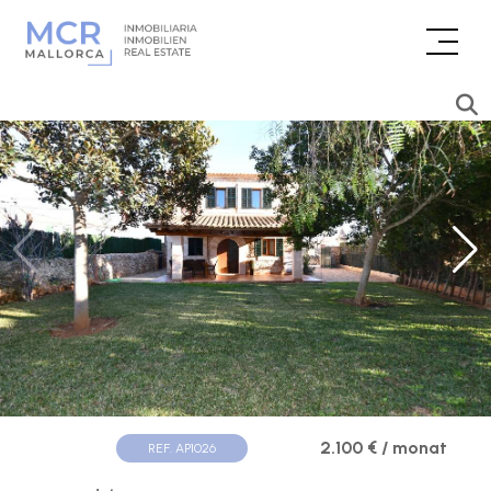
2.100 € / monat
REF. AP1026