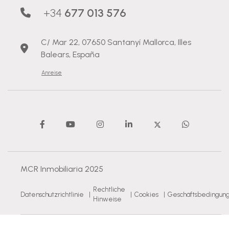
+34
677 013 576
C/ Mar 22, 07650 Santanyí Mallorca, Illes
Balears, España
Anreise
MCR Inmobiliaria 2025
Rechtliche
Datenschutzrichtlinie
|
|
Cookies
|
Geschäftsbedingun
Hinweise