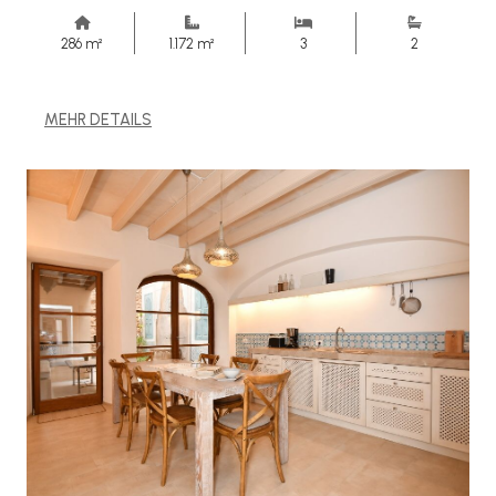
286 m²
1.172 m²
3
2
MEHR DETAILS