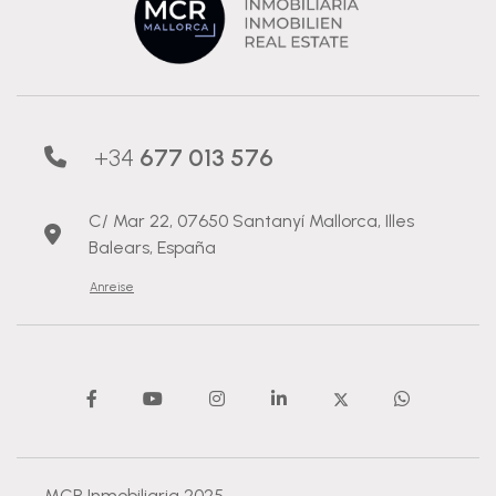
+34
677 013 576
C/ Mar 22, 07650 Santanyí Mallorca, Illes
Balears, España
Anreise
MCR Inmobiliaria 2025