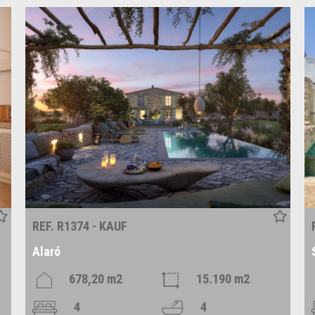
REF. R1374 - KAUF
Alaró
678,20 m2
15.190 m2
4
4