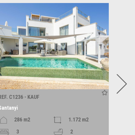
REF. C1236 - KAUF
REF. P1
Santanyi
Es Llo
286 m2
1.172 m2
3
2