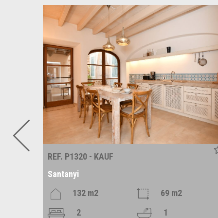
REF. P1320 - KAUF
Santanyi
132 m2
69 m2
2
1